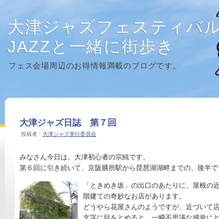
大津ジャズフェスティバ
JAZZと一緒に街歩き
フェス会場周辺のお得情報満載のブログです。
大津ジャズ日誌 第７回
投稿者：
大津ジャズ実行委員会
みなさん今日は。大津初心者の宗純です。
第６回に引き続いて、京阪膳所駅から琵琶湖湖畔までの、後半で
「ときめき坂」の出口のあたりに、屋根の
階建ての奇妙なお店があります。
どうやら花屋さんのようですが、近づいて
文字に目をとめると、一瞬不思議な感覚に