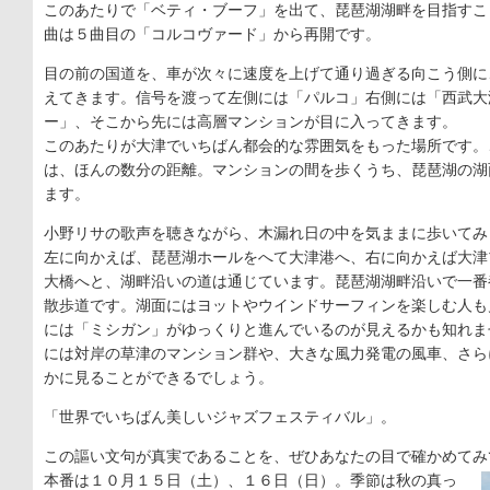
このあたりで「ベティ・ブーフ」を出て、琵琶湖湖畔を目指すこ
曲は５曲目の「コルコヴァード」から再開です。
目の前の国道を、車が次々に速度を上げて通り過ぎる向こう側に
えてきます。信号を渡って左側には「パルコ」右側には「西武大
ー」、そこから先には高層マンションが目に入ってきます。
このあたりが大津でいちばん都会的な雰囲気をもった場所です。
は、ほんの数分の距離。マンションの間を歩くうち、琵琶湖の湖
ます。
小野リサの歌声を聴きながら、木漏れ日の中を気ままに歩いてみ
左に向かえば、琵琶湖ホールをへて大津港へ、右に向かえば大津
大橋へと、湖畔沿いの道は通じています。琵琶湖湖畔沿いで一番
散歩道です。湖面にはヨットやウインドサーフィンを楽しむ人も
には「ミシガン」がゆっくりと進んでいるのが見えるかも知れま
には対岸の草津のマンション群や、大きな風力発電の風車、さら
かに見ることができるでしょう。
「世界でいちばん美しいジャズフェスティバル」。
この謳い文句が真実であることを、ぜひあなたの目で確かめてみ
本番は１０月１５日（土）、１６日（日）。季節は秋の真っ