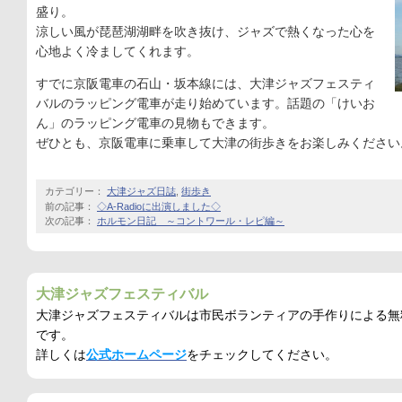
盛り。
涼しい風が琵琶湖湖畔を吹き抜け、ジャズで熱くなった心を
心地よく冷ましてくれます。
すでに京阪電車の石山・坂本線には、大津ジャズフェスティ
バルのラッピング電車が走り始めています。話題の「けいお
ん」のラッピング電車の見物もできます。
ぜひとも、京阪電車に乗車して大津の街歩きをお楽しみください
カテゴリー：
大津ジャズ日誌
,
街歩き
前の記事：
◇A-Radioに出演しました◇
次の記事：
ホルモン日記 ～コントワール・レピ編～
大津ジャズフェスティバル
大津ジャズフェスティバルは市民ボランティアの手作りによる無
です。
詳しくは
公式ホームページ
をチェックしてください。