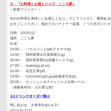
Ｄ．『お料理とお酒とジャズ ここち夢』
～町家でジャズ！～
旬のお料理を美味しいお酒とともに。そしてジャズと。風情ある
おすごしください。初めてのパートナー会場、くつろぎのジャズ
日時 10/15(土)
場所 ここち夢
出演
13:00～ ハウスバンドwithアキヤマ(b)
14:00～ 西村靖博＆久保田雄大(g)
16:00～ 西村有香里(ts)武藤ケンイチ(g)
17:00～ makiss(g.pf.vo)
18:00～ 名定正孝(pf)
19:00～ CoCoSoCo(pf.g)with葛原大吉(b)
20:00～ セッション＆ナイトジャズ＆和バール
（演奏各40分・入れ替え制）
☆1ドリンクオーダー制☆
問い合わせ 大津市中央1-8-27
077-535-7121