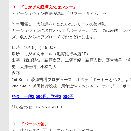
Ｂ．『しがぎん経済文化センター』
～ガーシュウィン物語 第2話 「サマー・タイム」～
昨年開催し、大好評をいただいたシリーズの第2弾。
ガーシュウィンの名作オペラ「ポーギーとベス」の代表的ナンバ
ズ、双方からのアプローチでおとどけします。
日時 10/15(土) 15:00～
場所 しがぎんホール（滋賀銀行本店2F）
出演 端山梨奈、萩原次己、二塚直紀、萩原吉樹、野村祐子、浦
史、大澤善樹、小松尚人
内容
1st Set ： 萩原吉樹プロデュース オペラ「ポーギーとベス」よ
2nd Set ： 浜田博行没後１周年追悼スペシャル・ライブ 「ポ
料金 一般3,500円、学生2,000円
問い合わせ 077-526-0011
———- ———- ———- ———- ———- ———-
Ｃ．『パーンの笛』
～大津ジャズの「聖地」スペシャルライブ～