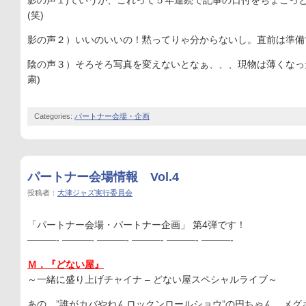
影の声１)ていうか、これって５年連続で記事の日付をちょこっ
(笑)
影の声２）いいのいいの！黙ってりゃ分からないし。直前は準備
陰の声３）そろそろ写真を変えないとなぁ、、、現物は薄くなっ
粛)
Categories:
パートナー会場・企画
パートナー会場情報 Vol.4
投稿者：
大津ジャズ実行委員会
「パートナー会場・パートナー企画」 第4弾です！
———- ———- ———- ———- ———- ———-
Ｍ．『どない屋』
～一緒に盛り上げチャイナ – どない屋スペシャルライブ～
あの、”誰がカバやねんロックンロールショウ”の円ちゃん、メグ