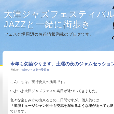
大津ジャズフェスティバ
JAZZと一緒に街歩き
フェス会場周辺のお得情報満載のブログです。
今年も勿論やります。土曜の夜のジャムセッショ
投稿者：
大津ジャズ実行委員会
こんにちは。実行委員の浅嶌です。
いよいよ大津ジャズフェスの当日が近づいてきました。
色々な楽しみ方の出来るこの二日間ですが、個人的には
「出演ミュージシャン同士も交流を深めるような場があっても良
ています。