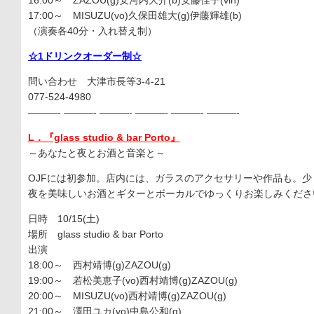
16:00～ ZAZOU(g)安河内大介(b)安藤佳子(vln)
17:00～ MISUZU(vo)久保田雄大(g)伊藤輝雄(b)
（演奏各40分・入れ替え制）
☆1ドリンクオーダー制☆
問い合わせ 大津市長等3-4-21
077-524-4980
———- ———- ———- ———- ———- ———-
L．『glass studio & bar Porto』
～あなたと夜とお酒と音楽と～
OJFには初参加。店内には、ガラスのアクセサリーや作品も。
夜を美味しいお酒とギターとボーカルでゆっくりお楽しみくださ
日時 10/15(土)
場所 glass studio & bar Porto
出演
18:00～ 西村靖博(g)ZAZOU(g)
19:00～ 若松美恵子(vo)西村靖博(g)ZAZOU(g)
20:00～ MISUZU(vo)西村靖博(g)ZAZOU(g)
21:00～ 澤田ユカ(vo)中島公和(g)