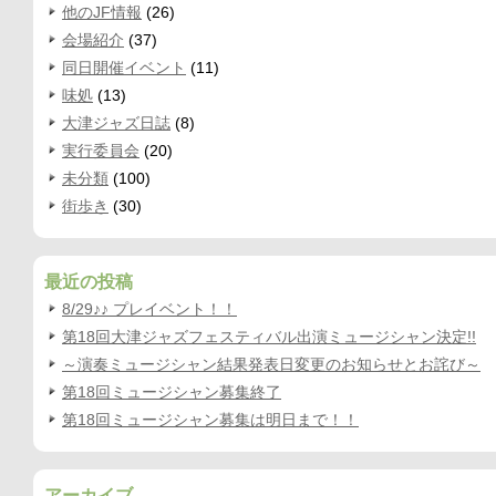
他のJF情報
(26)
会場紹介
(37)
同日開催イベント
(11)
味処
(13)
大津ジャズ日誌
(8)
実行委員会
(20)
未分類
(100)
街歩き
(30)
最近の投稿
8/29♪♪ プレイベント！！
第18回大津ジャズフェスティバル出演ミュージシャン決定!!
～演奏ミュージシャン結果発表日変更のお知らせとお詫び～
第18回ミュージシャン募集終了
第18回ミュージシャン募集は明日まで！！
アーカイブ