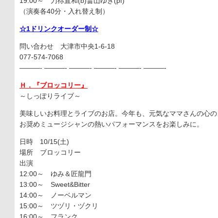
19:00～ 刀祢直和(b)畠山ゆき(pf)
（演奏各40分・入れ替え制）
☆1ドリンクオーダー制☆
問い合わせ 大津市中央1-6-18
077-574-7068
———- ———- ———- ———- ———- ———-
Ｈ．『ブロッコリー』
～しっぽりライブ～
美味しいお料理とライブのお店。今年も、元気なママさんの心の
お奨めミュージシャンの熱いパフォーマンスをお楽しみに。
日時 10/15(土)
場所 ブロッコリー
出演
12:00～ ゆみ＆匠龍門
13:00～ Sweet&Bitter
14:00～ ノーベルマン
15:00～ ツヅリ・ヅクリ
16:00～ フランク