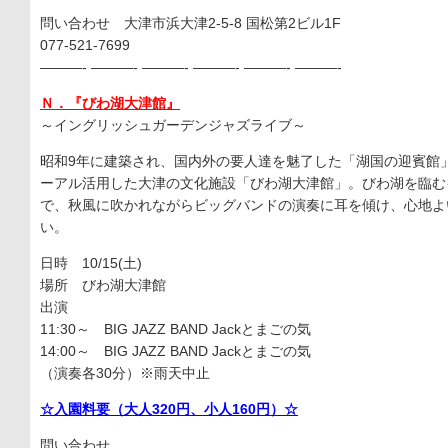
問い合わせ 大津市浜大津2-5-8 国松第2ビル1F
077-521-7699
———- ———- ———- ———- ———- ———-
Ｎ．『びわ湖大津館』
～イングリッシュガーデンジャズライブ～
昭和9年に建築され、国内外の要人達を魅了した「湖国の迎賓館
ーアル活用した大津の文化施設「びわ湖大津館」。びわ湖を臨む
で、秋風に吹かれながらビッグバンドの演奏に耳を傾け、心地よ
い。
日時 10/15(土)
場所 びわ湖大津館
出演
11:30～ BIG JAZZ BAND Jackとまごの気
14:00～ BIG JAZZ BAND Jackとまごの気
（演奏各30分）※雨天中止
☆入園料要（大人320円、小人160円）☆
問い合わせ