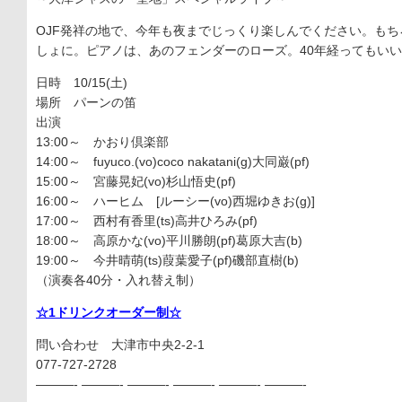
OJF発祥の地で、今年も夜までじっくり楽しんでください。も
しょに。ピアノは、あのフェンダーのローズ。40年経ってもい
日時 10/15(土)
場所 パーンの笛
出演
13:00～ かおり倶楽部
14:00～ fuyuco.(vo)coco nakatani(g)大同巌(pf)
15:00～ 宮藤晃妃(vo)杉山悟史(pf)
16:00～ ハーヒム [ルーシー(vo)西堀ゆきお(g)]
17:00～ 西村有香里(ts)高井ひろみ(pf)
18:00～ 高原かな(vo)平川勝朗(pf)葛原大吉(b)
19:00～ 今井晴萌(ts)葭葉愛子(pf)磯部直樹(b)
（演奏各40分・入れ替え制）
☆1ドリンクオーダー制☆
問い合わせ 大津市中央2-2-1
077-727-2728
———- ———- ———- ———- ———- ———-