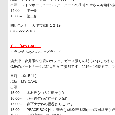
出演 レインボーミュージックスクールの生徒の皆さん&講師&
14:00～ 第一部
15:00～ 第二部
問い合わせ 大津市京町1-2-19
070-5651-5107
———- ———- ———- ———- ———- ———-
Ｇ．『M’s CAFE』
～ランチのあとのジャズライブ～
浜大津、森井眼科併設のカフェ。ガラス張りの明るいおしゃれな
OJFのパートナー会場には初めて参加です。11時～14時まで、
日時 10/15(土)
場所 M’s CAFE
出演
15:00～ 木村円(vo)大谷朝子(pf)
16:00～ 麻生優佳(vo)神子直之(pf)
17:00～ 森下ナナ(vo)福谷さちこ(key)
18:00～ PEACE BOX [中井奏志(g)赤松謙太朗(per)高田敏実(b)三