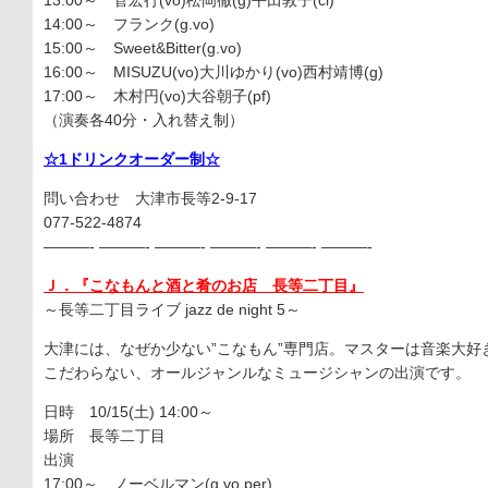
13:00～ 菅宏行(vo)松岡徹(g)平田敦子(cl)
14:00～ フランク(g.vo)
15:00～ Sweet&Bitter(g.vo)
16:00～ MISUZU(vo)大川ゆかり(vo)西村靖博(g)
17:00～ 木村円(vo)大谷朝子(pf)
（演奏各40分・入れ替え制）
☆1ドリンクオーダー制☆
問い合わせ 大津市長等2-9-17
077-522-4874
———- ———- ———- ———- ———- ———-
Ｊ．『こなもんと酒と肴のお店 長等二丁目』
～長等二丁目ライブ jazz de night 5～
大津には、なぜか少ない”こなもん”専門店。マスターは音楽大好
こだわらない、オールジャンルなミュージシャンの出演です。
日時 10/15(土) 14:00～
場所 長等二丁目
出演
17:00～ ノーベルマン(g.vo.per)