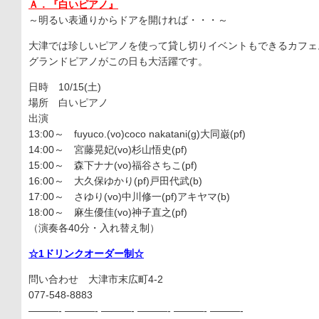
Ａ．『白いピアノ』
～明るい表通りからドアを開ければ・・・～
大津では珍しいピアノを使って貸し切りイベントもできるカフェ
グランドピアノがこの日も大活躍です。
日時 10/15(土)
場所 白いピアノ
出演
13:00～ fuyuco.(vo)coco nakatani(g)大同巌(pf)
14:00～ 宮藤晃妃(vo)杉山悟史(pf)
15:00～ 森下ナナ(vo)福谷さちこ(pf)
16:00～ 大久保ゆかり(pf)戸田代武(b)
17:00～ さゆり(vo)中川修一(pf)アキヤマ(b)
18:00～ 麻生優佳(vo)神子直之(pf)
（演奏各40分・入れ替え制）
☆1ドリンクオーダー制☆
問い合わせ 大津市末広町4-2
077-548-8883
———- ———- ———- ———- ———- ———-