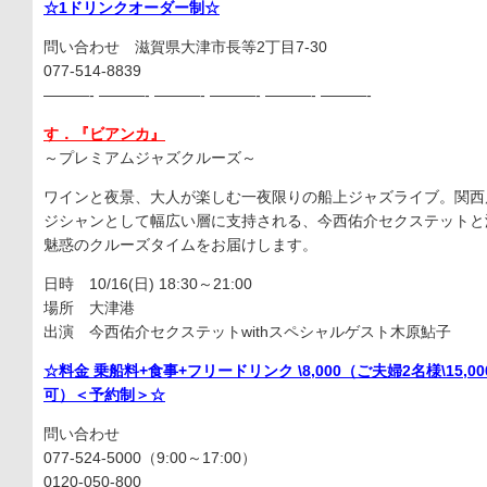
☆1ドリンクオーダー制☆
問い合わせ 滋賀県大津市長等2丁目7-30
077-514-8839
———- ———- ———- ———- ———- ———-
す．『ビアンカ』
～プレミアムジャズクルーズ～
ワインと夜景、大人が楽しむ一夜限りの船上ジャズライブ。関西
ジシャンとして幅広い層に支持される、今西佑介セクステットと
魅惑のクルーズタイムをお届けします。
日時 10/16(日) 18:30～21:00
場所 大津港
出演 今西佑介セクステットwithスペシャルゲスト木原鮎子
☆料金 乗船料+食事+フリードリンク \8,000（ご夫婦2名様\15,
可）＜予約制＞☆
問い合わせ
077-524-5000（9:00～17:00）
0120-050-800