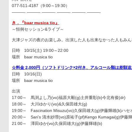
077-511-4187（9:00～19:30）
———- ———- ———- ———- ———- ———-
き．『baar musica tio』
～恒例セッション&ライブ～
大津ジャズの夜のお楽しみ。出演した人も出来なかった人もみん
日時 10/15(土) 19:00～22:00
場所 baar musica tio
☆料金 2,000円（ソフトドリンク×2付き、アルコール類は差額
日時 10/16(日)
場所 baar musica tio
出演
17:00～ 馬渕よし乃(vo)福原大毅(g)土井重彰(b)今北有俊(dr)
18:00～ 大川ゆかり(vo)&久保田雄大(g)
19:00～ Fascination Misuzu(vo)久保田雄大(g)伊藤輝雄(b)ハセオ
20:00～ Sari’s 清水紗理(vo)原祐子(pf)Kengo Kumagai(g)伊藤
21:00～ 澤田ゆか(vo)久保田雄大(g)伊藤輝雄(b)