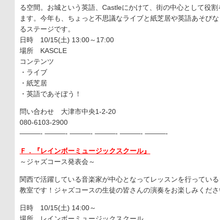
る空間。お城という英語、Castleにかけて、街の中心として役
ます。今年も、ちょっと不思議なライブと紙芝居や英語あそびな
るステージです。
日時 10/15(土) 13:00～17:00
場所 KASCLE
コンテンツ
・ライブ
・紙芝居
・英語であそぼう！
問い合わせ 大津市中央1-2-20
080-6103-2900
———- ———- ———- ———- ———- ———-
Ｆ．『レインボーミュージックスクール』
～ジャズコース発表会～
関西で活躍している音楽家が中心となってレッスンを行っている
教室です！ジャズコースの生徒の皆さんの演奏をお楽しみくださ
日時 10/15(土) 14:00～
場所 レインボーミュージックスクール