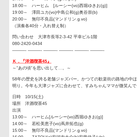
18:00～ ハーヒム [ルーシー(vo)西堀ゆきお(g)]
19:00～ 澤田ユカ(vo)中島公和(g)奥谷崇(b)
20:00～ 無印不良品(マンドリン.g.vo)
（演奏各40分・入れ替え制）
問い合わせ 大津市長等2-3-42 平幸ビル1階
080-2420-0434
———- ———- ———- ———- ———- ———-
Ｋ．『洋酒喫茶45』
～”あの頃”を思い出して…。～
58年の歴史を誇る老舗ジャズバー。かつての歓楽街の路地の中
明り。今年も大津ジャズに合わせて、すみちゃんママが微笑んで
日時 10/15(土)
場所 洋酒喫茶45
出演
13:00～ ハーヒム[ルーシー(vo)西堀ゆきお(g)]
14:00～ 若松美恵子(vo)蔦井拓也(g)
15:00～ 無印不良品(マンドリン.g.vo)