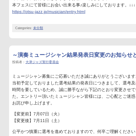
本フェスにて皆様にお会い出来る事♪楽しみにしております。↓↓↓
https://otsu-jazz.jp/musician/entry.html
Categories:
未分類
～演奏ミュージシャン結果発表日変更のお知らせ
投稿者：
大津ジャズ実行委員会
ミュージシャン募集にご応募いただき誠にありがとうございます
当初予定しておりました選考結果の発表日につきまして、選考及
時間を要しているため、誠に勝手ながら下記のとおり変更させて
た。エントリー頂いたミュージシャン皆様には、ご心配とご迷惑
お詫び申し上げます。
【変更前】7月07日（火）
【変更後】7月11日（土）
公平かつ慎重に選考を進めておりますので、何卒ご理解ください