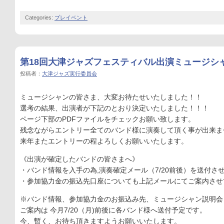
Categories:
プレイベント
第18回大津ジャズフェスティバル出演ミュージシャ
投稿者：
大津ジャズ実行委員会
ミュージシャンの皆さま、大変お待たせいたしました！！
選考の結果、出演者が下記のとおり決定いたしました！！！
ページ下部のPDFファイルをチェックお願い致します。
残念ながらエントリー全てのバンド様に演奏して頂く事が出来ま
来年またエントリーの程よろしくお願いいたします。
《出演が確定したバンドの皆さまへ》
・バンド情報を入手の為,演奏確定メール（7/20前後）を送付さ
・参加協力金の振込先口座についても上記メールにてご案内させ
※バンド情報、参加協力金のお振込み先、ミュージシャン説明会
ご案内は 今月7/20（月)前後に各バンド様へ送付予定です。
今、暫く、お待ち頂きますようお願いいたします。