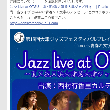
詳細については ↓↓ を確認お願いいたします。
Jazz Live at OTSU ～夏×夜×浜大津発大津ジャズ行き～ | Peatix
尚、当ライブはmeets ”青春２１文字のメッセージ”とのコラボ
こちらも ↓↓ 是非…ご応募下さい。
https://densyatoseisyun21.com