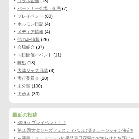
コラボ企画
(18)
パートナー会場・企画
(7)
プレイベント
(80)
ホルモン日記
(4)
メディア情報
(4)
他のJF情報
(26)
会場紹介
(37)
同日開催イベント
(11)
味処
(13)
大津ジャズ日誌
(8)
実行委員会
(20)
未分類
(100)
街歩き
(30)
最近の投稿
8/29♪♪ プレイベント！！
第18回大津ジャズフェスティバル出演ミュージシャン決定!!
～演奏ミュージシャン結果発表日変更のお知らせとお詫び～