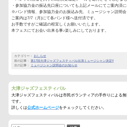
・参加協力金の振込先口座についても上記メールにてご案内済に
※バンド情報、参加協力金のお振込み先、ミュージシャン説明会
ご案内は7/7（月)にて各バンド様へ送付済です。
お手数ですがご確認の程宜しくお願いいたします。
本フェスにてお会い出来る事♪楽しみにしております。
カテゴリー：
おしらせ
前の記事：
第17回大津ジャズフェスティバル出演ミュージシャン決定!!
次の記事：
ミュージシャン説明会のお知らせ
大津ジャズフェスティバル
大津ジャズフェスティバルは市民ボランティアの手作りによる無
です。
詳しくは
公式ホームページ
をチェックしてください。