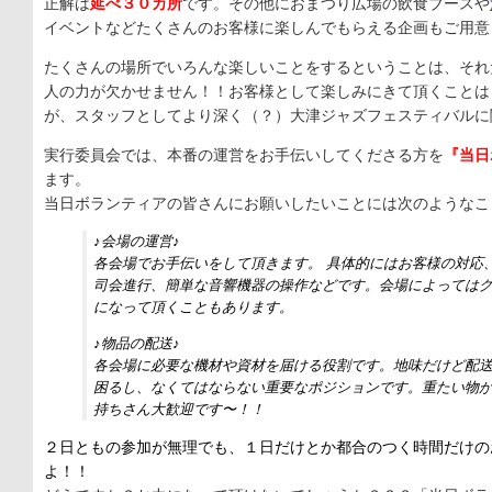
正解は
延べ３０カ所
です。その他におまつり広場の飲食ブースや
イベントなどたくさんのお客様に楽しんでもらえる企画もご用意
たくさんの場所でいろんな楽しいことをするということは、それ
人の力が欠かせません！！お客様として楽しみにきて頂くことは
が、スタッフとしてより深く（？）大津ジャズフェスティバルに
実行委員会では、本番の運営をお手伝いしてくださる方を
『当日
ます。
当日ボランティアの皆さんにお願いしたいことには次のようなこ
♪会場の運営♪
各会場でお手伝いをして頂きます。 具体的にはお客様の対応
司会進行、簡単な音響機器の操作などです。会場によっては
になって頂くこともあります。
♪物品の配送♪
各会場に必要な機材や資材を届ける役割です。地味だけど配
困るし、なくてはならない重要なポジションです。重たい物
持ちさん大歓迎です〜！！
２日ともの参加が無理でも、１日だけとか都合のつく時間だけの
よ！！