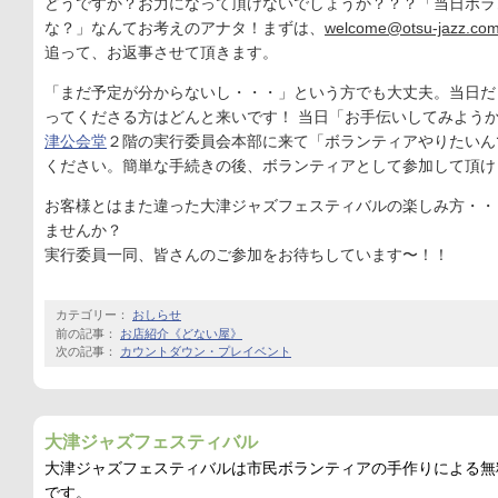
どうですか？お力になって頂けないでしょうか？？？「当日ボラ
な？」なんてお考えのアナタ！まずは、
welcome@otsu-jazz.co
追って、お返事させて頂きます。
「まだ予定が分からないし・・・」という方でも大丈夫。当日だ
ってくださる方はどんと来いです！ 当日「お手伝いしてみよう
津公会堂
２階の実行委員会本部に来て「ボランティアやりたいん
ください。簡単な手続きの後、ボランティアとして参加して頂け
お客様とはまた違った大津ジャズフェスティバルの楽しみ方・・
ませんか？
実行委員一同、皆さんのご参加をお待ちしています〜！！
カテゴリー：
おしらせ
前の記事：
お店紹介《どない屋》
次の記事：
カウントダウン・プレイベント
大津ジャズフェスティバル
大津ジャズフェスティバルは市民ボランティアの手作りによる無
です。