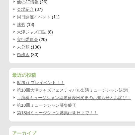
他のJF情報
(26)
会場紹介
(37)
同日開催イベント
(11)
味処
(13)
大津ジャズ日誌
(8)
実行委員会
(20)
未分類
(100)
街歩き
(30)
最近の投稿
8/29♪♪ プレイベント！！
第18回大津ジャズフェスティバル出演ミュージシャン決定!!
～演奏ミュージシャン結果発表日変更のお知らせとお詫び～
第18回ミュージシャン募集終了
第18回ミュージシャン募集は明日まで！！
アーカイブ