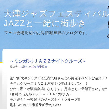
大津ジャズフェスティバ
JAZZと一緒に街歩き
フェス会場周辺のお得情報満載のブログです。
～ミシガン♪ＪＡＺＺナイトクルーズ～
投稿者：
大津ジャズ実行委員会
第17回大津ジャズ♪ 琵琶湖汽船さんとの共催イベントご紹介！！
今年もクルーズＪＡＺＺ演奏！今年はミシガン！！
びわこ湖上が演奏会場になります。是非ともご乗船下さいませ!!
♪西村琴乃カルテットｗｉｔｈ北牧チカ♪
をお迎えし一夜限りのジャズナイトクルーズ!!
是非,WEBにて事前乗船予約 Get！