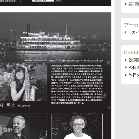
第1
アーカ
アーカ
Count
総閲
今日
昨日