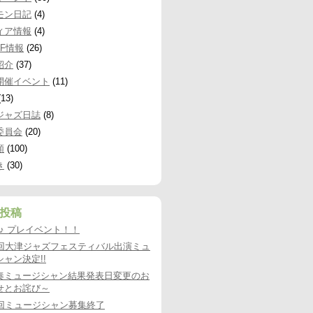
モン日記
(4)
ィア情報
(4)
JF情報
(26)
紹介
(37)
開催イベント
(11)
13)
ジャズ日誌
(8)
委員会
(20)
類
(100)
き
(30)
投稿
9♪♪ プレイベント！！
8回大津ジャズフェスティバル出演ミュ
ャン決定!!
奏ミュージシャン結果発表日変更のお
せとお詫び～
8回ミュージシャン募集終了