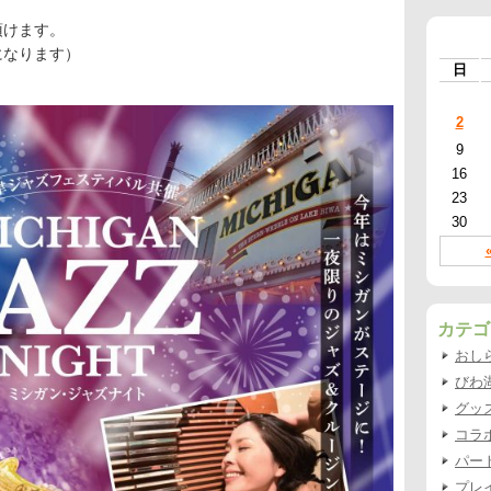
頂けます。
になります）
日
。
2
9
16
23
30
カテゴ
おし
びわ
グッ
コラ
パー
プレ