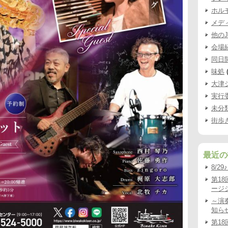
ホル
メデ
他の
会場
同日
味処
(
大津
実行
未分
街歩
最近の
8/2
第1
ージシ
～演
知ら
第1