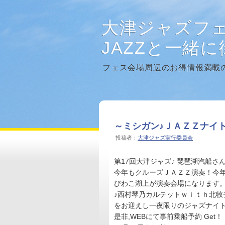
大津ジャズフ
JAZZと一緒
フェス会場周辺のお得情報満載
～ミシガン♪ＪＡＺＺナイ
投稿者：
大津ジャズ実行委員会
第17回大津ジャズ♪ 琵琶湖汽船
今年もクルーズＪＡＺＺ演奏！今
びわこ湖上が演奏会場になります。
♪西村琴乃カルテットｗｉｔｈ北牧
をお迎えし一夜限りのジャズナイト
是非,WEBにて事前乗船予約 Get！