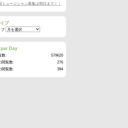
8回ミュージシャン募集は明日まで！！
イブ
イブ
 per Day
覧数:
579620
の閲覧数:
276
の閲覧数:
394