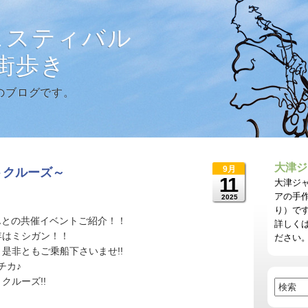
ェスティバル
に街歩き
のブログです。
大津ジ
9月
トクルーズ～
11
大津ジ
アの手
2025
り）で
さんとの共催イベントご紹介！！
詳しく
年はミシガン！！
ださい
是非ともご乗船下さいませ!!
チカ♪
クルーズ!!