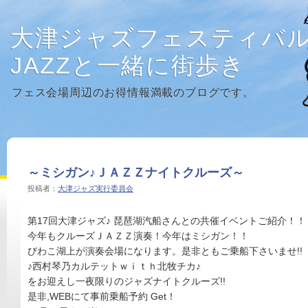
大津ジャズフェスティバ
JAZZと一緒に街歩き
フェス会場周辺のお得情報満載のブログです。
～ミシガン♪ＪＡＺＺナイトクルーズ～
投稿者：
大津ジャズ実行委員会
第17回大津ジャズ♪ 琵琶湖汽船さんとの共催イベントご紹介！！
今年もクルーズＪＡＺＺ演奏！今年はミシガン！！
びわこ湖上が演奏会場になります。是非ともご乗船下さいませ!!
♪西村琴乃カルテットｗｉｔｈ北牧チカ♪
をお迎えし一夜限りのジャズナイトクルーズ!!
是非,WEBにて事前乗船予約 Get！