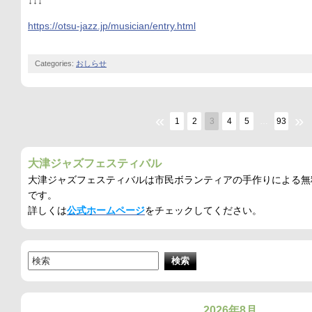
↓↓↓
https://otsu-jazz.jp/musician/entry.html
Categories:
おしらせ
«
»
1
2
3
4
5
…
93
大津ジャズフェスティバル
大津ジャズフェスティバルは市民ボランティアの手作りによる無
です。
詳しくは
公式ホームページ
をチェックしてください。
2026年8月