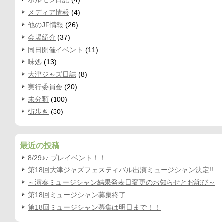
ホルモン日記
(4)
メディア情報
(4)
他のJF情報
(26)
会場紹介
(37)
同日開催イベント
(11)
味処
(13)
大津ジャズ日誌
(8)
実行委員会
(20)
未分類
(100)
街歩き
(30)
最近の投稿
8/29♪♪ プレイベント！！
第18回大津ジャズフェスティバル出演ミュージシャン決定!!
～演奏ミュージシャン結果発表日変更のお知らせとお詫び～
第18回ミュージシャン募集終了
第18回ミュージシャン募集は明日まで！！