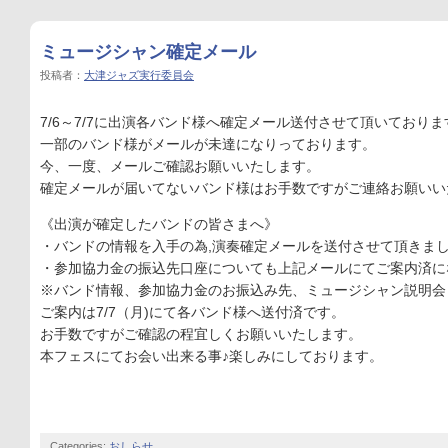
ミュージシャン確定メール
投稿者：
大津ジャズ実行委員会
7/6～7/7に出演各バンド様へ確定メール送付させて頂いておりま
一部のバンド様がメールが未達になりっております。
今、一度、メールご確認お願いいたします。
確定メールが届いてないバンド様はお手数ですがご連絡お願いい
《出演が確定したバンドの皆さまへ》
・バンドの情報を入手の為,演奏確定メールを送付させて頂きま
・参加協力金の振込先口座についても上記メールにてご案内済に
※バンド情報、参加協力金のお振込み先、ミュージシャン説明会
ご案内は7/7（月)にて各バンド様へ送付済です。
お手数ですがご確認の程宜しくお願いいたします。
本フェスにてお会い出来る事♪楽しみにしております。
Categories:
おしらせ