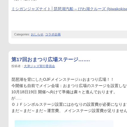
ミシガンジャズナイト│琵琶湖汽船 – びわ湖クルーズ (biwakokisen.
Categories:
おしらせ
,
コラボ企画
第17回おまつり広場ステージ…….
投稿者：
大津ジャズ実行委員会
琵琶湖を背にしたOJFメインステージ♪♪おまつり広場！！
今開催も自前でメイン会場：おまつり広場のステージを設置しな
10月18日19日 開催へ向けて準備は粛々と進んでおります。
が…..
ＯＪＦシンボルステージ設置にはかなりの設置費が必要になりま
まだ～まだ～まだ～運営費、 メインステージ設置費が足りませ