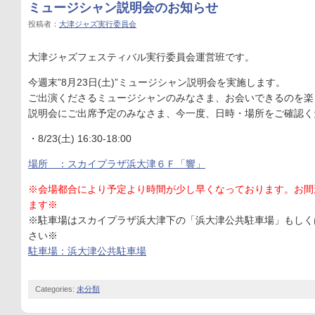
ミュージシャン説明会のお知らせ
投稿者：
大津ジャズ実行委員会
大津ジャズフェスティバル実行委員会運営班です。
今週末”8月23日(土)”ミュージシャン説明会を実施します。
ご出演くださるミュージシャンのみなさま、お会いできるのを楽
説明会にご出席予定のみなさま、今一度、日時・場所をご確認く
・8/23(土) 16:30-18:00
場所 ：スカイプラザ浜大津６Ｆ「響」
※会場都合により予定より時間が少し早くなっております。お間
ます※
※駐車場はスカイプラザ浜大津下の「浜大津公共駐車場」もしく
さい※
駐車場：浜大津公共駐車場
Categories:
未分類