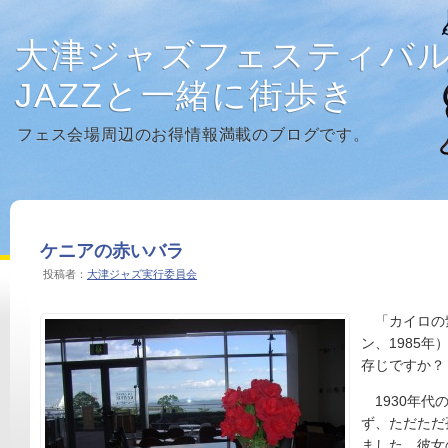
大津ジャズフェスティバ
JAZZと一緒に街歩き
フェス会場周辺のお得情報満載のブログです。
ケニアの赤いバラ
投稿者：
大津ジャズ実行委員会
「カイロの
ン、1985
存じですか？
1930年代
ず、ただただ
ました。彼女