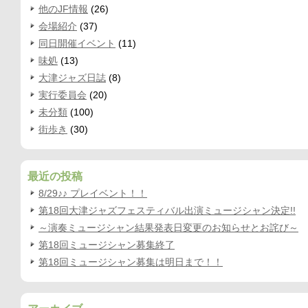
他のJF情報
(26)
会場紹介
(37)
同日開催イベント
(11)
味処
(13)
大津ジャズ日誌
(8)
実行委員会
(20)
未分類
(100)
街歩き
(30)
最近の投稿
8/29♪♪ プレイベント！！
第18回大津ジャズフェスティバル出演ミュージシャン決定!!
～演奏ミュージシャン結果発表日変更のお知らせとお詫び～
第18回ミュージシャン募集終了
第18回ミュージシャン募集は明日まで！！