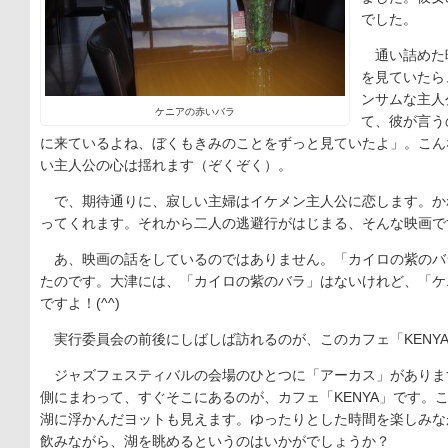
でした。
通い詰めた
を見ていたら
ンサムな主人
ケニアの赤いバラ
て、彼が言う
に来ているよね、ぼくもきみのことをずっと見ていたよ」。こん
い主人公の心は揺れます（ぞくぞく）。
で、期待通りに、寂しい主婦はイケメン主人公に恋します。か
ってくれます。それから二人の逃避行がはじまる、そんな映画で
あ、映画の話をしているのではありません。「カイロの紫のバ
たのです。大津には、「カイロの紫のバラ」はないけれど、「ケ
ですよ！(^^)
実行委員会の前後にしばしば訪れるのが、このカフェ「KENY
ジャズフェスティバルの会場のひとつに「アーカス」がありま
側にまわって、すぐそこにあるのが、カフェ「KENYA」です。
湖に浮かんだヨットも見えます。ゆったりとした時間を楽しみな
飲みながら、湖を眺めるというのはいかがでしょうか？