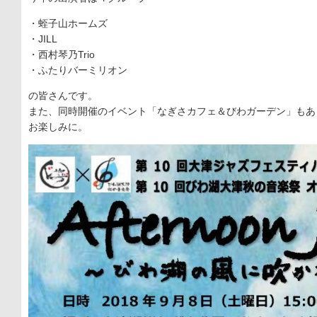
・蛭子山ホームズ
・JILL
・西村琴乃Trio
・ふたりバーミリオン
の皆さんです。
また、同時開催のイベント「なぎさカフェ＆びわガーデン」もあ
お楽しみに。