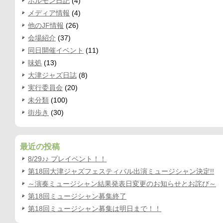
ホルモン日記
(4)
メディア情報
(4)
他のJF情報
(26)
会場紹介
(37)
同日開催イベント
(11)
味処
(13)
大津ジャズ日誌
(8)
実行委員会
(20)
未分類
(100)
街歩き
(30)
最近の投稿
8/29♪♪ プレイベント！！
第18回大津ジャズフェスティバル出演ミュージシャン決定!!
～演奏ミュージシャン結果発表日変更のお知らせとお詫び～
第18回ミュージシャン募集終了
第18回ミュージシャン募集は明日まで！！