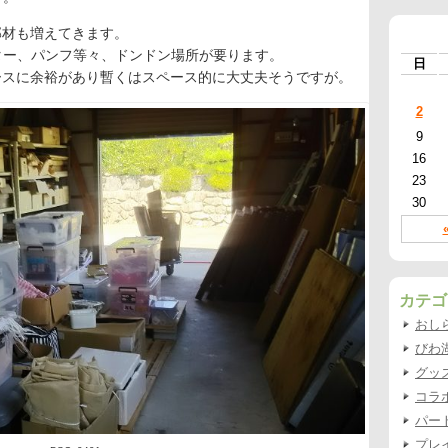
部材も増えてきます。
ター、パンフ等々、ドンドン場所が要ります。
日
ースに余裕があり暫くはスペース的に大丈夫そうですが。
2
9
16
23
30
カテゴ
おし
びわ
グッ
コラ
パー
プレ