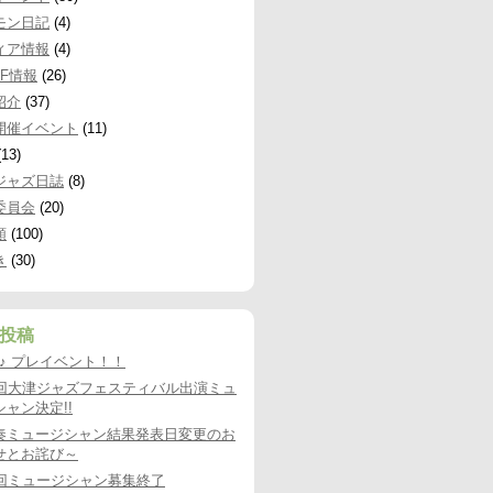
モン日記
(4)
ィア情報
(4)
JF情報
(26)
紹介
(37)
開催イベント
(11)
13)
ジャズ日誌
(8)
委員会
(20)
類
(100)
き
(30)
投稿
9♪♪ プレイベント！！
8回大津ジャズフェスティバル出演ミュ
ャン決定!!
奏ミュージシャン結果発表日変更のお
せとお詫び～
8回ミュージシャン募集終了