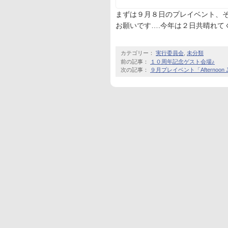
まずは９月８日のプレイベント、
お願いです….今年は２日共晴れて
カテゴリー：
実行委員会
,
未分類
前の記事：
１０周年記念ゲスト会場♪
次の記事：
９月プレイベント「Afternoo