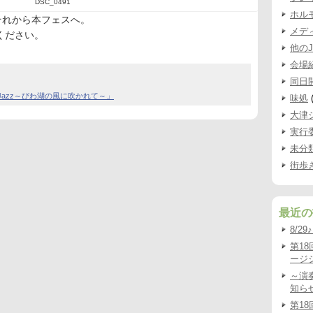
DSC_0491
ホル
それから本フェスへ。
メデ
ください。
他の
会場
同日
n Jazz～びわ湖の風に吹かれて～」
味処
(
大津
実行
未分
街歩
最近の
8/2
第1
ージシ
～演
知ら
第1