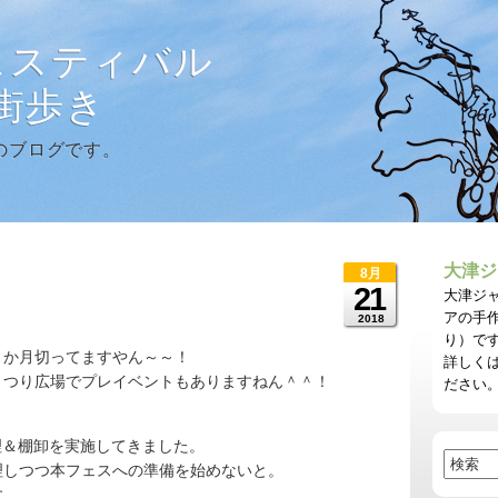
ェスティバル
に街歩き
のブログです。
大津ジ
8月
21
大津ジ
アの手
2018
り）で
２か月切ってますやん～～！
詳しく
まつり広場でプレイベントもありますねん＾＾！
ださい
理＆棚卸を実施してきました。
理しつつ本フェスへの準備を始めないと。
す。