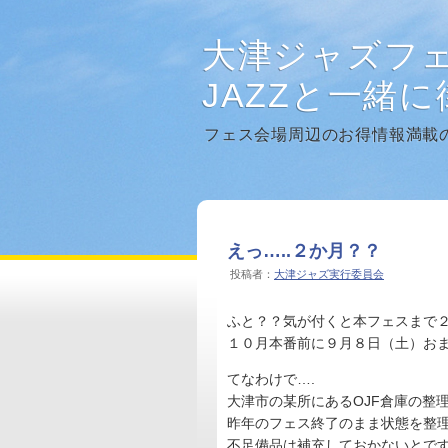
大津ジャズフ
JAZZと一緒
フェス会場周辺のお得情報満載
えっ…..２か月？？
投稿者：
大津ジャズ実行委員会
ふと？？気が付くと本フェスまで
１０月本番前に９月８日（土）お
てなわけで….
大津市の某所にあるOJF倉庫の整
昨年のフェス終了のまま状態を整
不足備品は補充しておかないとで