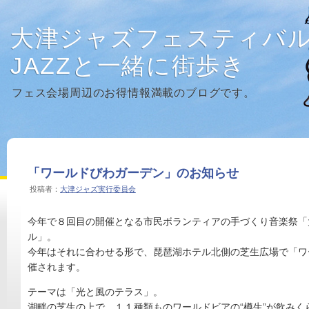
大津ジャズフェスティバ
JAZZと一緒に街歩き
フェス会場周辺のお得情報満載のブログです。
「ワールドびわガーデン」のお知らせ
投稿者：
大津ジャズ実行委員会
今年で８回目の開催となる市民ボランティアの手づくり音楽祭「
ル」。
今年はそれに合わせる形で、琵琶湖ホテル北側の芝生広場で「ワ
催されます。
テーマは「光と風のテラス」。
湖畔の芝生の上で、１１種類ものワールドビアの“樽生”が飲みく