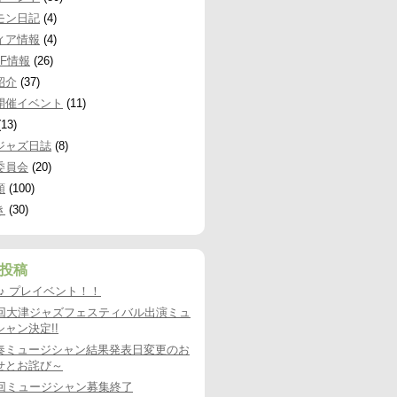
モン日記
(4)
ィア情報
(4)
JF情報
(26)
紹介
(37)
開催イベント
(11)
13)
ジャズ日誌
(8)
委員会
(20)
類
(100)
き
(30)
投稿
9♪♪ プレイベント！！
8回大津ジャズフェスティバル出演ミュ
ャン決定!!
奏ミュージシャン結果発表日変更のお
せとお詫び～
8回ミュージシャン募集終了