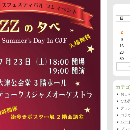
日
2
9
16
23
30
カテゴ
おし
びわ
グッ
コラ
パー
プレ