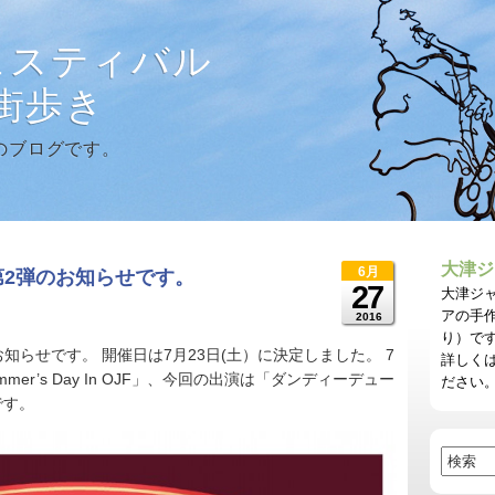
ェスティバル
に街歩き
のブログです。
大津ジ
6月
第2弾のお知らせです。
27
大津ジ
アの手
2016
り）で
お知らせです。 開催日は7月23日(土）に決定しました。 7
詳しく
Summer’s Day In OJF」、今回の出演は「ダンディーデュー
ださい
です。