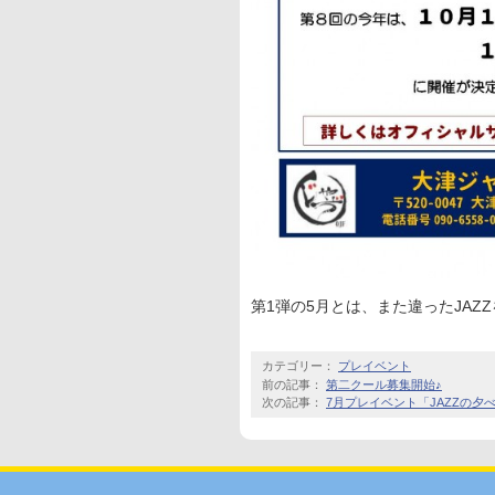
第1弾の5月とは、また違ったJAZ
カテゴリー：
プレイベント
前の記事：
第二クール募集開始♪
次の記事：
7月プレイベント「JAZZの夕べ Ja