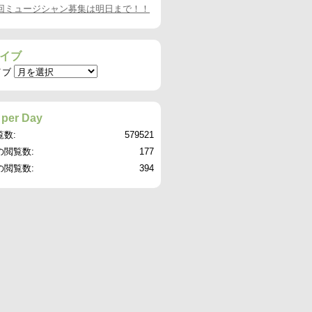
8回ミュージシャン募集は明日まで！！
イブ
イブ
 per Day
覧数:
579521
の閲覧数:
177
の閲覧数:
394