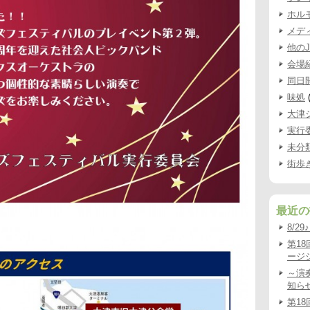
ホル
メデ
他の
会場
同日
味処
(
大津
実行
未分
街歩
最近の
8/2
第1
ージシ
～演
知ら
第1