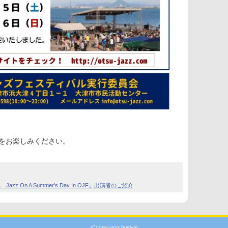
Zをお楽しみください。
zz On A Summer’s Day In OJF」出演者のご紹介
(C) otsu-jazz festival