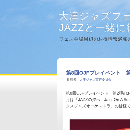
大津ジャズフ
JAZZと一緒
フェス会場周辺のお得情報満載
第8回OJFプレイベント 
投稿者：
大津ジャズ実行委員会
第8回OJFプレイベント 第2弾の
月は「JAZZの夕べ Jazz On A 
クスジャズオーケストラ」の皆様