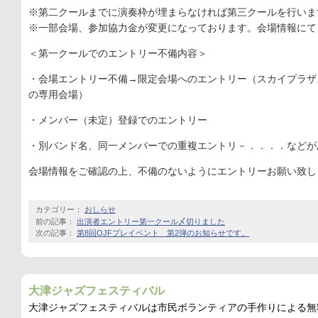
※第二クールまでに演奏枠が埋まらなければ第三クールを行いま
※一部会場、参加協力金が変更になっております。会場情報にて
＜第一クールでのエントリー不備内容＞
・会場エントリー不備→限定会場へのエントリー（スカイプラザスタ
の専用会場）
・メンバー（未定）登録でのエントリー
・別バンド名、同一メンバーでの重複エントリ－．．．．などが
会場情報をご確認の上、不備のないようにエントリーお願い致し
カテゴリー：
おしらせ
前の記事：
出演者エントリー第一クール〆切りました
次の記事：
第8回OJFプレイベント 第2弾のお知らせです。
大津ジャズフェスティバル
大津ジャズフェスティバルは市民ボランティアの手作りによる無