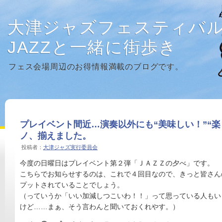
大津ジャズフェスティバ
JAZZと一緒に街歩き
フェス会場周辺のお得情報満載のブログです。
プレイベント間近…演奏以外にも“美味しい！”“楽
ノ、揃えました。
投稿者：
大津ジャズ実行委員会
今度の日曜日はプレイベント第２弾「ＪＡＺＺの夕べ」です。
こちらでお知らせするのは、これで４回目なので、きっと皆さん
プットされていることでし
ょう。
（っていうか「いい加減しつこいわ！！」
って思っている人もい
けど……まぁ、そう言わんと聞いておくれやす。）