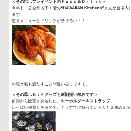
＜その①…プレイベントのＦｏｏｄ＆Ｄｒｉｎｋ＞
今年も、公会堂地下１階の
“HAWAIIAN Kitchens”
さんが会場内
ます。
定番メニューとドリンクが勢ぞろい！！
お腹と喉も満たすこと間違いなしですよ。
＜その②…ＯＪＦグッズも新旧揃い踏みです＞
前回から販売を開始した、
キーホルダー＆ストラップ
。
いっぱい種類があるので、
もうすでに持っている人も２個め３個