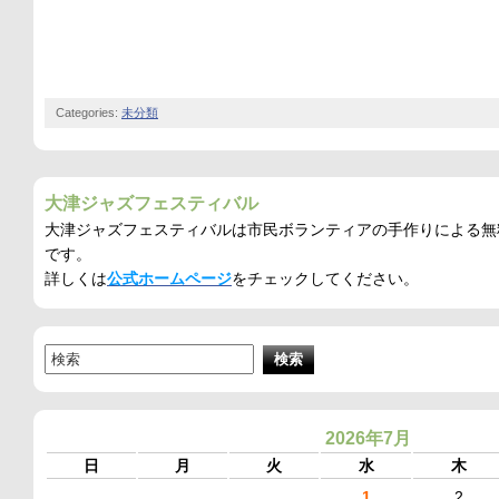
Categories:
未分類
大津ジャズフェスティバル
大津ジャズフェスティバルは市民ボランティアの手作りによる無
です。
詳しくは
公式ホームページ
をチェックしてください。
2026年7月
日
月
火
水
木
1
2