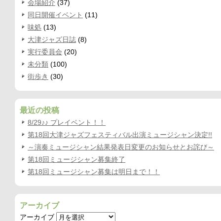
会場紹介
(37)
同日開催イベント
(11)
味処
(13)
大津ジャズ日誌
(8)
実行委員会
(20)
未分類
(100)
街歩き
(30)
最近の投稿
8/29♪♪ プレイベント！！
第18回大津ジャズフェスティバル出演ミュージシャン決定!!
～演奏ミュージシャン結果発表日変更のお知らせとお詫び～
第18回ミュージシャン募集終了
第18回ミュージシャン募集は明日まで！！
アーカイブ
アーカイブ