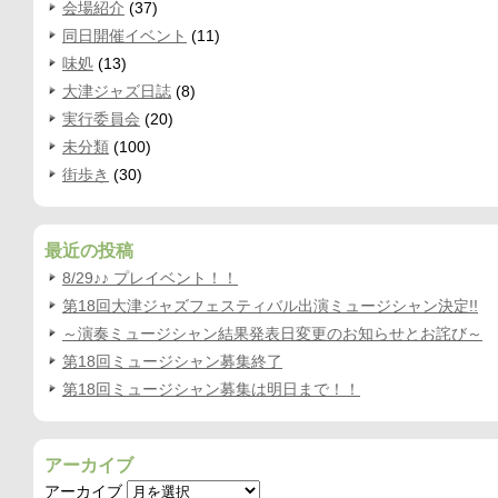
会場紹介
(37)
同日開催イベント
(11)
味処
(13)
大津ジャズ日誌
(8)
実行委員会
(20)
未分類
(100)
街歩き
(30)
最近の投稿
8/29♪♪ プレイベント！！
第18回大津ジャズフェスティバル出演ミュージシャン決定!!
～演奏ミュージシャン結果発表日変更のお知らせとお詫び～
第18回ミュージシャン募集終了
第18回ミュージシャン募集は明日まで！！
アーカイブ
アーカイブ