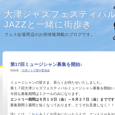
大津ジャズフェスティバ
JAZZと一緒に街歩き
フェス会場周辺のお得情報満載のブログです。
第17回ミュージシャン募集を開始♪
投稿者：
大津ジャズ実行委員会
ミュージシャンの皆さま、長らくお待たせいたしました。
第１７回大津ジャズフェスティバルミュージシャン募集を開始い
今回も募集期間は１クールのみになります。
エントリー期間は６月１３日（金
）～６月２７日（金）までです
募集期間２週間と短くなっております。どうぞお見逃しなく！！
詳しくは、
こちら
をよくお読みになったうえで、エントリーをお