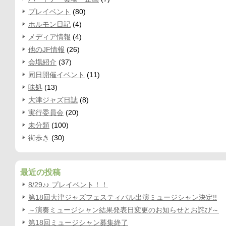
プレイベント
(80)
ホルモン日記
(4)
メディア情報
(4)
他のJF情報
(26)
会場紹介
(37)
同日開催イベント
(11)
味処
(13)
大津ジャズ日誌
(8)
実行委員会
(20)
未分類
(100)
街歩き
(30)
最近の投稿
8/29♪♪ プレイベント！！
第18回大津ジャズフェスティバル出演ミュージシャン決定!!
～演奏ミュージシャン結果発表日変更のお知らせとお詫び～
第18回ミュージシャン募集終了