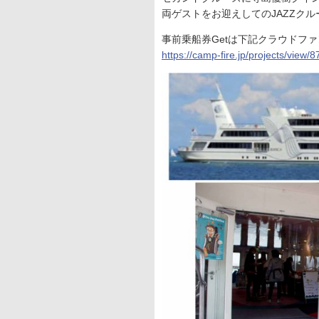
両ゲストをお迎えしてのJAZZクル
事前乗船券Getは下記クラウドフ
https://camp-fire.jp/projects/view/