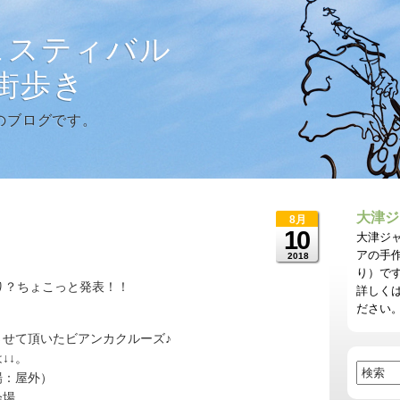
ェスティバル
に街歩き
のブログです。
大津ジ
8月
10
大津ジ
アの手
2018
り）で
り？ちょこっと発表！！
詳しく
ださい
せて頂いたビアンカクルーズ♪
↓↓。
場：屋外）
会場