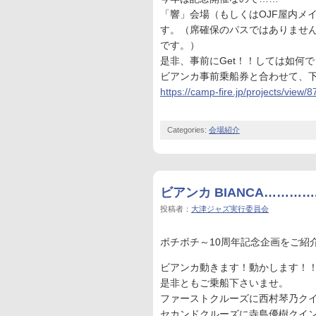
「響」会場（もしくはOJF屋内メイ
す。（席確保のパスではありませ
です。）
是非、事前にGet！！しては如何
ビアンカ事前乗船券と合わせて、
https://camp-fire.jp/projects/view/
Categories:
会場紹介
ビアンカ BIANCA…………
投稿者：
大津ジャズ実行委員会
ボチボチ～10周年記念企画をご紹
ビアンカ動きます！動かします！！
是非ともご乗船下さいませ。
ファーストクルーズに西村琴乃ク
セカンドクルーズに寺島優樹クイ