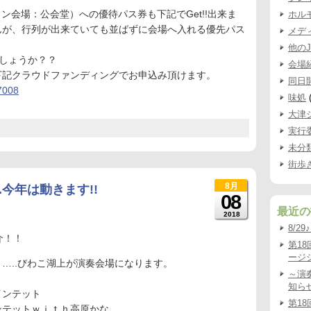
ン会場：公会堂）への優待パス券も下記でGet!!出来ま
ホル
んが、行列が出来ていても並ばずに会場へ入れる優先パス
メデ
他の
でしょうか？？
会場
下記クラウドファンディングでお申込み頂けます。
同日
87008
味処
(
大津
実行
未分
街歩
8月
.今年は動きます!!
08
最近の
2018
8/2
介！！
第1
ージシ
…..びわこ湖上が演奏会場になります。
～演
知ら
インテット
第1
ンテットｗｉｔｈ高原かな