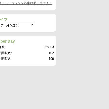
8回ミュージシャン募集は明日まで！！
イブ
イブ
 per Day
覧数:
578663
の閲覧数:
102
の閲覧数:
199