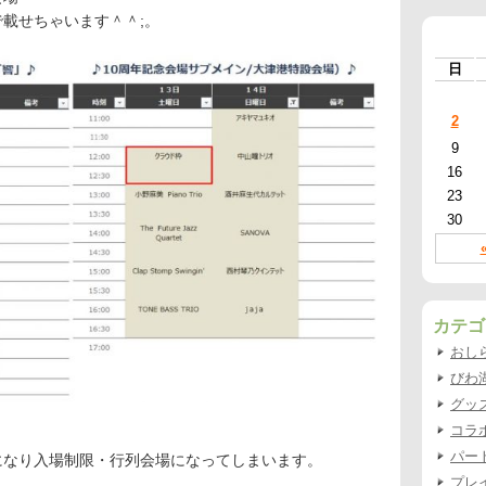
載せちゃいます＾＾;。
日
2
9
16
23
30
カテゴ
おし
びわ
グッ
コラ
パー
になり入場制限・行列会場になってしまいます。
プレ