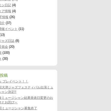
モン日記
(4)
ィア情報
(4)
JF情報
(26)
紹介
(37)
開催イベント
(11)
13)
ジャズ日誌
(8)
委員会
(20)
類
(100)
き
(30)
投稿
9♪♪ プレイベント！！
8回大津ジャズフェスティバル出演ミュ
ャン決定!!
奏ミュージシャン結果発表日変更のお
せとお詫び～
8回ミュージシャン募集終了