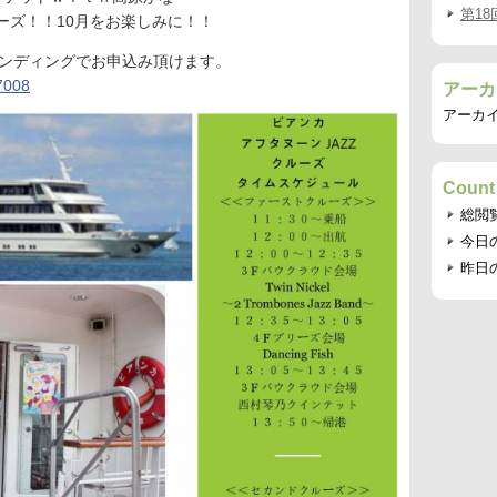
第1
ーズ！！10月をお楽しみに！！
ァンディングでお申込み頂けます。
87008
アーカ
アーカ
Count
総閲
今日
昨日