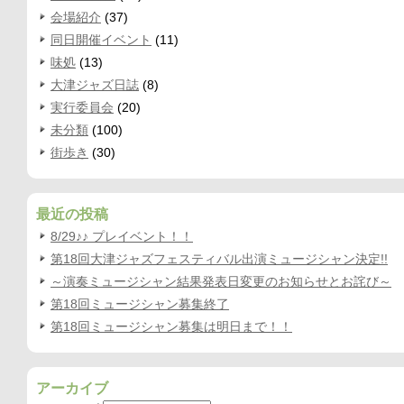
会場紹介
(37)
同日開催イベント
(11)
味処
(13)
大津ジャズ日誌
(8)
実行委員会
(20)
未分類
(100)
街歩き
(30)
最近の投稿
8/29♪♪ プレイベント！！
第18回大津ジャズフェスティバル出演ミュージシャン決定!!
～演奏ミュージシャン結果発表日変更のお知らせとお詫び～
第18回ミュージシャン募集終了
第18回ミュージシャン募集は明日まで！！
アーカイブ