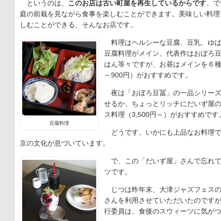
というのは、
このお店は古い町屋を再生しているからです
。で
庭の前栽を見ながら食事を楽しむことができます。美味しい料理
しむことができる、そんなお店です。
料理はヘルシーな豆腐、豆乳、ゆば
豆腐料理がメイン。代表作はおぼろ
はん等々ですが、お昼はメインを６種
～900円）がおすすめです。
夜は「おぼろ豆冨」の一品シリーズ（
せるか、ちょっとリッチにだいず屋
ス料理（3,500円～）がおすすめです
豆腐料理
どうです、いかにも上品なお料理で
京の文化が息づいています。
で、この「だいず屋」さんで忘れて
ツです。
じつは昨年末、大津ジャズフェスの
さんを利用させていただいたのです
行委員は、食後のスウィーツに気が