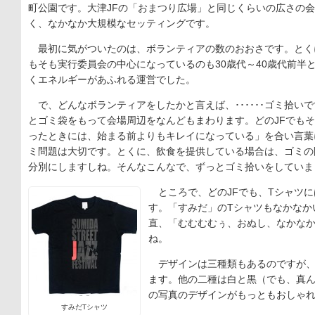
町公園です。大津JFの「おまつり広場」と同じくらいの広さの会
く、なかなか大規模なセッティングです。
最初に気がついたのは、ボランティアの数のおおさです。とく
もそも実行委員会の中心になっているのも30歳代～40歳代前半
くエネルギーがあふれる運営でした。
で、どんなボランティアをしたかと言えば、･･････ゴミ拾いです
とゴミ袋をもって会場周辺をなんどもまわります。どのJFでも
ったときには、始まる前よりもキレイになっている」を合い言葉
ミ問題は大切です。とくに、飲食を提供している場合は、ゴミの
分別にしますしね。そんなこんなで、ずっとゴミ拾いをしていました
ところで、どのJFでも、Tシャツに
す。「すみだ」のTシャツもなかなか
直、「むむむむぅ、おぬし、なかな
ね。
デザインは三種類もあるのですが、
ます。他の二種は白と黒（でも、真
の写真のデザインがもっともおしゃ
すみだTシャツ