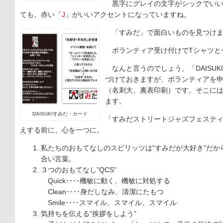
黒字にグレイの文字がシックでいい
ても、赤い「
J
」がいいアクセントになっていますね。
「すみだ」で面白いものを見つけま
ボランティア受け付けでTシャツと
なんと言うのでしょう、「DAISUKI
づけておきますが、ボランティアを
（名刺大、裏表印刷）です。そこに
ます。
DAISUKIすみだ・カード
「すみだストリートジャズフェステ
えする前に、心を一つに。
私たちのおもてなしのスピリッツは”すみだが大好き”だか
合い言葉。
３つのおもてなし”QCS”
Quick････機敏に動く、機敏に対処する
Clean････身だしなみ、清潔にたもつ
Smile････スマイル、スマイル、スマイル
気持ちを伝える”挨拶をしよう”