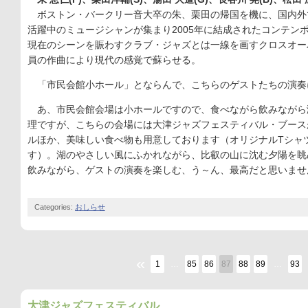
ボストン・バークリー音大卒の朱、栗田の帰国を機に、国内外
活躍中のミュージシャンが集まり2005年に結成されたコンテン
現在のシーンを賑わすクラブ・ジャズとは一線を画すクロスオー
員の作曲により現代の感覚で蘇らせる。
「市民会館小ホール」とならんで、こちらのゲストたちの演奏
あ、市民会館会場は小ホールですので、食べながら飲みながら
理ですが、こちらの会場には大津ジャズフェスティバル・ブース
ルほか、美味しい食べ物も用意しております（オリジナルTシャ
す）。湖のやさしい風にふかれながら、比叡の山に沈む夕陽を眺
飲みながら、ゲストの演奏を楽しむ、う～ん、最高だと思いませ
Categories:
おしらせ
«
1
…
85
86
87
88
89
…
93
大津ジャズフェスティバル