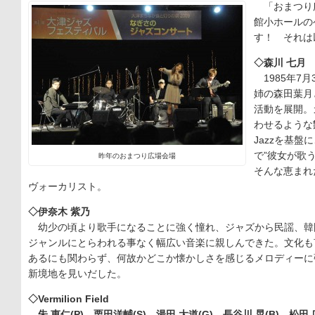
「おまつり
館小ホールの
す！ それは
◇森川 七月
1985年7
姉の森田葉月
活動を展開。
わせるような
Jazzを基盤に、
で”彼女が歌う
昨年のおまつり広場会場
そんな恵まれ
ヴォーカリスト。
◇伊奈木 紫乃
幼少の頃より歌手になることに強く憧れ、ジャズから民謡、韓
ジャンルにとらわれる事なく幅広い音楽に親しんできた。文化も
あるにも関わらず、何故かどこか懐かしさを感じるメロディーに
新境地を見いだした。
◇Vermilion Field
朱 恵仁(P)、栗田洋輔(S)、湯田 大道(G)、長谷川 晃(B)、松田 広