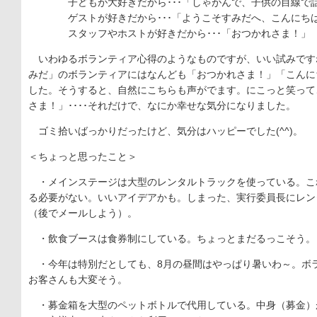
子どもが大好きだから･･･「しゃがんで、子供の目線で
ゲストが好きだから･･･「ようこそすみだへ、こんにち
スタッフやホストが好きだから･･･「おつかれさま！」
いわゆるボランティア心得のようなものですが、いい試みです
みだ」のボランティアにはなんども「おつかれさま！」「こんに
した。そうすると、自然にこちらも声がでます。にこっと笑って
さま！」････それだけで、なにか幸せな気分になりました。
ゴミ拾いばっかりだったけど、気分はハッピーでした(^^)。
＜ちょっと思ったこと＞
・メインステージは大型のレンタルトラックを使っている。こ
る必要がない。いいアイデアかも。しまった、実行委員長にレン
（後でメールしよう）。
・飲食ブースは食券制にしている。ちょっとまだるっこそう。
・今年は特別だとしても、8月の昼間はやっぱり暑いわ～。ボ
お客さんも大変そう。
・募金箱を大型のペットボトルで代用している。中身（募金）