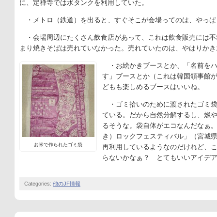
に、定禅寺では水タンクを利用していた。
・メトロ（鉄道）を出ると、すぐそこが会場ってのは、やっぱ
・会場周辺にたくさん飲食店があって、これは飲食販売には不
まり焼きそばは売れていなかった。売れていたのは、やはりかき
・お絵かきブースとか、「名前をハ
す」ブースとか（これは韓国領事館
どもも楽しめるブースはいいね。
・ゴミ拾いのために渡されたゴミ袋
ている。だから自然分解するし、燃やし
るそうな。袋自体がエコなんだなぁ
き）ロックフェスティバル」（宮城県
お米で作られたゴミ袋
再利用しているようなのだけれど、
らないかなぁ？ とてもいいアイデ
Categories:
他のJF情報