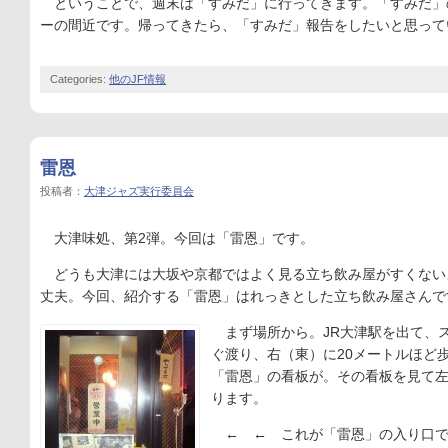
ということで、週末は「すみだ」に行ってきます。「すみだ」
ーの間近です。帰ってきたら、「すみだ」報告をしたいと思って
Categories:
他のJF情報
雷恩
投稿者：
大津ジャズ実行委員会
大津味処、第2弾。今回は「雷恩」です。
どうも大津には大坂や京都ではよく見る立ち飲み屋がすくない
丈夫。今回、紹介する「雷恩」はれっきとした立ち飲み屋さんで
まず場所から。JR大津駅を出て、
ぐ渡り、右（東）に20メートルほど
「雷恩」の看板が。その看板を見て
ります。
← ← これが「雷恩」の入り口で