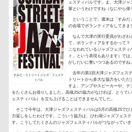
ェスティバルです。ま、大津ジャ
輩というわけですね（なにやら偉そ
ということで、週末は「すみだ
の会場でボランティアをしてきま
なんで大津の実行委員がわざわ
て、ボランティアをするかって？
こなわれているジャズフェスティ
ト」という表現もあります）では
がしだいに整いつつあるのですね
去年の第1回大津ジャズフェステ
すみだ・ストリートジャズ・フェステ
トリートから多大な協力をいただ
ィバル
すよ。アンプやスピーカーや、テ
をたくさんお借りしました。高槻JSの協力がなければ、とうてい
ェスティバル）を立ち上げることはできませんでした。
そこで今年は、大津ジャズフェスティバルは5月の高槻JSでひ
力返しをしたわけです。こういう協力は、びわ湖ジャズフェステ
す。こうしてたくさんのジャズフェスティバルがつながっていき