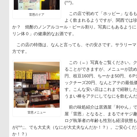
(^^)。
この店で初めて「ホッピー」なるも
雷恩のドア
よく飲まれるようですが、関西では
か？ 焼酎のノンアルコール・ビール割り。写真にもあるように
リン体０」の健康的なお酒です。
この店の特徴は、なんと言っても、その安さです。サラリーマ
方です。
この（←）写真をご覧ください。ク
ることができますが、メニューが読め
円、枝豆160円、ちーかま50円、６
ックチーズ20円、なんとアテの最低価
す。こんな安い店はこれまで経験し
うまい棒をアテにしてなにを飲むん
前の味処紹介は居酒屋「利やん」で
雷恩メニュー
屋「雷恩」となると、まるでオヤジ
ログ執筆者の年齢も性別も経済状態
が(^^;;、でも大丈夫（なにが大丈夫なんだか！？）。ご安心く
か！？）