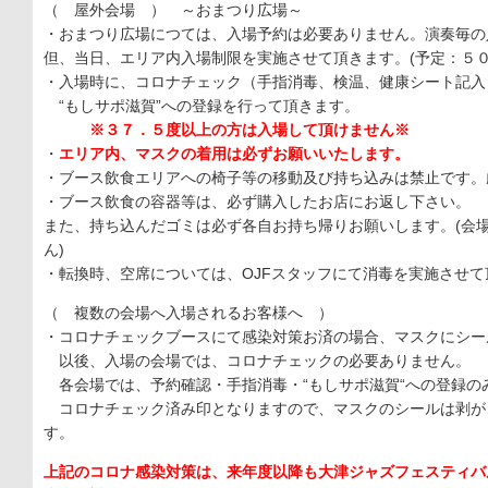
（ 屋外会場 ） ～おまつり広場～
・おまつり広場につては、入場予約は必要ありません。演奏毎の
但、当日、エリア内入場制限を実施させて頂きます。(予定：５０
・入場時に、コロナチェック（手指消毒、検温、健康シート記入
“もしサポ滋賀”への登録を行って頂きます。
※３７．５度以上の方は入場して頂けません※
・
エリア内、マスクの着用は必ずお願いいたします。
・ブース飲食エリアへの椅子等の移動及び持ち込みは禁止です。
・ブース飲食の容器等は、必ず購入したお店にお返し下さい。
また、持ち込んだゴミは必ず各自お持ち帰りお願いします。(会
ん)
・転換時、空席については、OJFスタッフにて消毒を実施させて
（ 複数の会場へ入場されるお客様へ ）
・コロナチェックブースにて感染対策お済の場合、マスクにシー
以後、入場の会場では、コロナチェックの必要ありません。
各会場では、予約確認・手指消毒・“もしサポ滋賀“への登録の
コロナチェック済み印となりますので、マスクのシールは剥が
す。
上記のコロナ感染対策は、来年度以降も大津ジャズフェスティバ