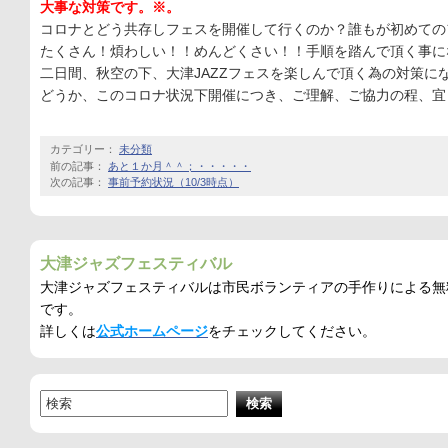
大事な対策です。※。
コロナとどう共存しフェスを開催して行くのか？誰もが初めての
たくさん！煩わしい！！めんどくさい！！手順を踏んで頂く事に
二日間、秋空の下、大津JAZZフェスを楽しんで頂く為の対策に
どうか、このコロナ状況下開催につき、ご理解、ご協力の程、宜
カテゴリー：
未分類
前の記事：
あと１か月＾＾；・・・・・
次の記事：
事前予約状況（10/3時点）
大津ジャズフェスティバル
大津ジャズフェスティバルは市民ボランティアの手作りによる無
です。
詳しくは
公式ホームページ
をチェックしてください。