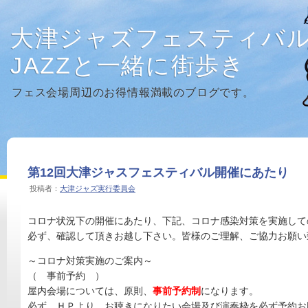
大津ジャズフェスティバ
JAZZと一緒に街歩き
フェス会場周辺のお得情報満載のブログです。
第12回大津ジャスフェスティバル開催にあたり
投稿者：
大津ジャズ実行委員会
コロナ状況下の開催にあたり、下記、コロナ感染対策を実施して
必ず、確認して頂きお越し下さい。皆様のご理解、ご協力お願い
～コロナ対策実施のご案内～
（ 事前予約 ）
屋内会場については、原則、
事前予約制
になります。
必ず、ＨＰより、お聴きになりたい会場及び演奏枠を必ず予約お