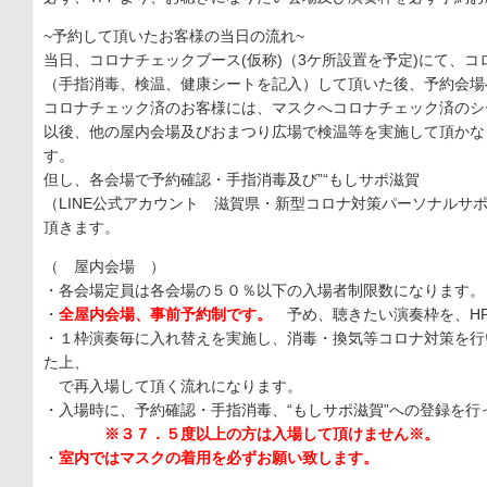
~予約して頂いたお客様の当日の流れ~
当日、コロナチェックブース(仮称)（3ケ所設置を予定)にて、コ
（手指消毒、検温、健康シートを記入）して頂いた後、予約会場
コロナチェック済のお客様には、マスクへコロナチェック済のシ
以後、他の屋内会場及びおまつり広場で検温等を実施して頂かな
す。
但し、各会場で予約確認・手指消毒及び”“もしサポ滋賀
（LINE公式アカウント 滋賀県・新型コロナ対策パーソナルサポ
頂きます。
（ 屋内会場 ）
・各会場定員は各会場の５０％以下の入場者制限数になります。
・
全屋内会場、事前予約制です。
予め、聴きたい演奏枠を、H
・１枠演奏毎に入れ替えを実施し、消毒・換気等コロナ対策を行
た上、
で再入場して頂く流れになります。
・入場時に、予約確認・手指消毒、“もしサポ滋賀”への登録を行
※３７．５度以上の方は入場して頂けません※。
・
室内ではマスクの着用を必ずお願い致します。