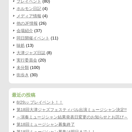
プレイベント
(80)
ホルモン日記
(4)
メディア情報
(4)
他のJF情報
(26)
会場紹介
(37)
同日開催イベント
(11)
味処
(13)
大津ジャズ日誌
(8)
実行委員会
(20)
未分類
(100)
街歩き
(30)
最近の投稿
8/29♪♪ プレイベント！！
第18回大津ジャズフェスティバル出演ミュージシャン決定!!
～演奏ミュージシャン結果発表日変更のお知らせとお詫び～
第18回ミュージシャン募集終了
第18回ミュージシャン募集は明日まで！！