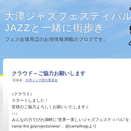
大津ジャズフェスティバ
JAZZと一緒に街歩き
フェス会場周辺のお得情報満載のブログです。
クラウド～ご協力お願いします
投稿者：
大津ジャズ実行委員会
♪クラウド♪
スタートしました！
皆様のご協力よろしくお願いいたします♫
↓↓↓
みんなの力でびわ湖畔に“世界一美しいジャズフェスティバル”を
camp-fire.jp/projects/view/… @campfirejpより