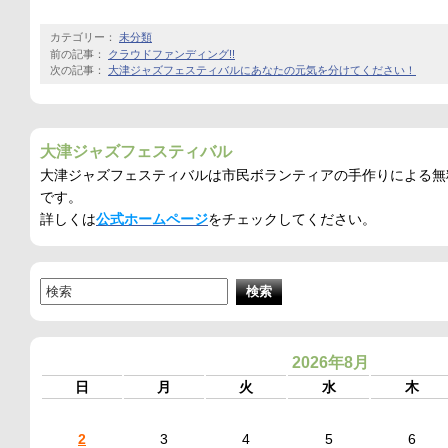
カテゴリー：
未分類
前の記事：
クラウドファンディング!!
次の記事：
大津ジャズフェスティバルにあなたの元気を分けてください！
大津ジャズフェスティバル
大津ジャズフェスティバルは市民ボランティアの手作りによる無
です。
詳しくは
公式ホームページ
をチェックしてください。
2026年8月
日
月
火
水
木
2
3
4
5
6