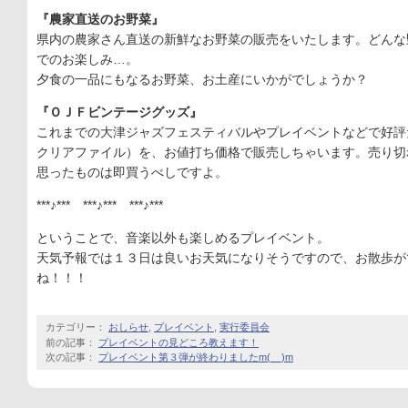
『農家直送のお野菜』
県内の農家さん直送の新鮮なお野菜の販売をいたします。どんな
でのお楽しみ…。
夕食の一品にもなるお野菜、お土産にいかがでしょうか？
『ＯＪＦビンテージグッズ』
これまでの大津ジャズフェスティバルやプレイベントなどで好評
クリアファイル）を、お値打ち価格で販売しちゃいます。売り切
思ったものは即買うべしですよ。
***♪*** ***♪*** ***♪***
ということで、音楽以外も楽しめるプレイベント。
天気予報では１３日は良いお天気になりそうですので、お散歩が
ね！！！
カテゴリー：
おしらせ
,
プレイベント
,
実行委員会
前の記事：
プレイベントの見どころ教えます！
次の記事：
プレイベント第３弾が終わりましたm(__)m