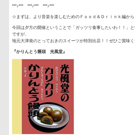
***♪*** ***♪*** ***♪***
☆まずは、より音楽を楽しむためのＦｏｏｄ＆Ｄｒｉｎｋ編から
今回は夕方の開催ということで「ガッツリ食事したいわ！！」と
ですが、
地元大津発のとっておきのスイーツが特別出店！！ぜひご賞味く
『かりんとう饅頭 光風堂』