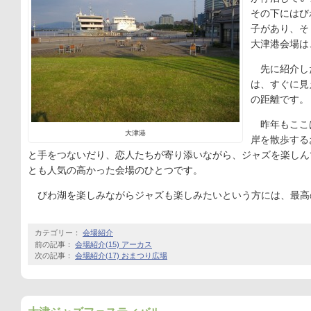
その下にはび
子があり、そし
大津港会場は
先に紹介し
は、すぐに見
の距離です。
昨年もここ
大津港
岸を散歩する
と手をつないだり、恋人たちが寄り添いながら、ジャズを楽しん
とも人気の高かった会場のひとつです。
びわ湖を楽しみながらジャズも楽しみたいという方には、最高
カテゴリー：
会場紹介
前の記事：
会場紹介(15) アーカス
次の記事：
会場紹介(17) おまつり広場