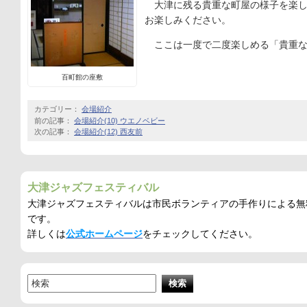
大津に残る貴重な町屋の様子を楽し
お楽しみください。
ここは一度で二度楽しめる「貴重な
百町館の座敷
カテゴリー：
会場紹介
前の記事：
会場紹介(10) ウエノベビー
次の記事：
会場紹介(12) 西友前
大津ジャズフェスティバル
大津ジャズフェスティバルは市民ボランティアの手作りによる無
です。
詳しくは
公式ホームページ
をチェックしてください。