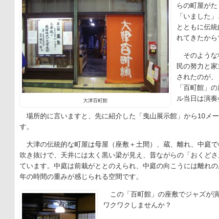
らの町屋がた
「いました」
とともに伝統
れてきたから
そのような
民の努力と家
されたのが、
「百町館」の
ル当日は演奏
大津百町館
場所的に言いますと、先に紹介した「曳山展示館」から10メー
す。
大津の伝統的な町屋は母屋（座敷＋土間）、蔵、離れ、中庭で
吹き抜けで、天井には太く黒い梁が見え、昔ながらの「おくどさ
ています。中庭は前栽がととのえられ、中庭の向こうには離れの
年の時間の重みが感じられる空間です。
この「百町館」の座敷でジャズが演
ワクワクしませんか？