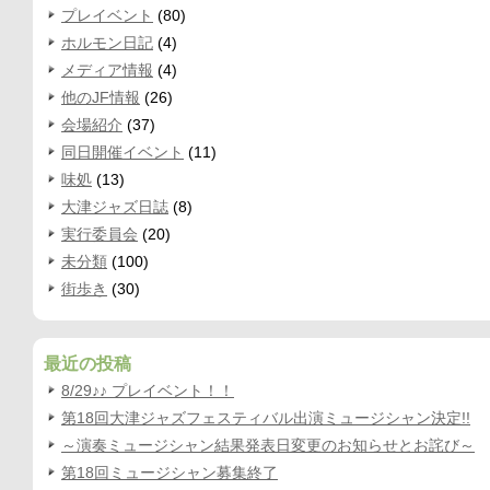
プレイベント
(80)
ホルモン日記
(4)
メディア情報
(4)
他のJF情報
(26)
会場紹介
(37)
同日開催イベント
(11)
味処
(13)
大津ジャズ日誌
(8)
実行委員会
(20)
未分類
(100)
街歩き
(30)
最近の投稿
8/29♪♪ プレイベント！！
第18回大津ジャズフェスティバル出演ミュージシャン決定!!
～演奏ミュージシャン結果発表日変更のお知らせとお詫び～
第18回ミュージシャン募集終了