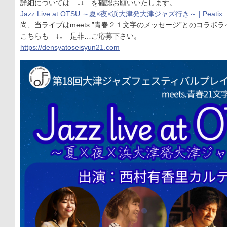
詳細については ↓↓ を確認お願いいたします。
Jazz Live at OTSU ～夏×夜×浜大津発大津ジャズ行き～ | Peatix
尚、当ライブはmeets ”青春２１文字のメッセージ”とのコラボ
こちらも ↓↓ 是非…ご応募下さい。
https://densyatoseisyun21.com