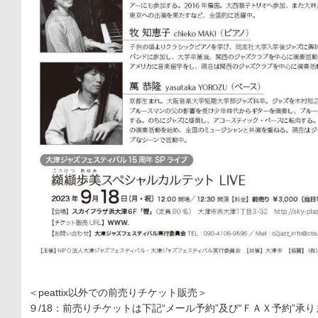
＜peattix以外での前売りチケット販売＞
９/18：前売りチケットは下記“メール予約”及び“ＦＡＸ予約”承