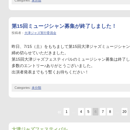
Categories:
未分類
第15回ミュージシャン募集が終了しました！
投稿者：
大津ジャズ実行委員会
昨日、7/15（土）をもちまして第15回大津ジャズミュージシャ
締め切らせていただきました。
第15回大津ジャズフェスティバルのミュージシャン募集は終了
多数のエントリー♪ありがとうございました。
出演者発表までもう暫くお待ちください！
Categories:
未分類
«
1
…
4
5
6
7
8
…
20
大津ジャズフェスティバル