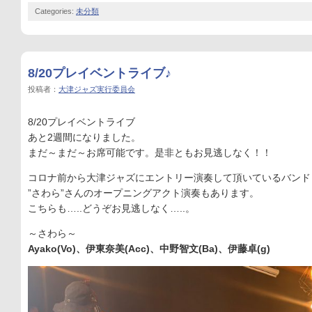
Categories:
未分類
8/20プレイベントライブ♪
投稿者：
大津ジャズ実行委員会
8/20プレイベントライブ
あと2週間になりました。
まだ～まだ～お席可能です。是非ともお見逃しなく！！
コロナ前から大津ジャズにエントリー演奏して頂いているバンド
”さわら”さんのオープニングアクト演奏もあります。
こちらも…..どうぞお見逃しなく…..。
～さわら～
Ayako(Vo)
、伊東奈美(Acc)、中野智文(Ba)、伊藤卓(g)