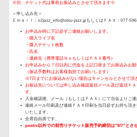
※但、チケット代は事前お振込みとさせて頂きます※
＜申し込み先＞
Ｅｍａｉｌ：o2jazz_info@otsu-jazz.jpもしくはＦＡＸ：077-596
お申込み時に下記必ずご連絡お願いします。
・購入ライブ名
・購入チケット枚数
・氏名
・連絡先（携帯電話ＮｏもしくはＦＡＸ番号）
お申込みから７日以内に代金を上記口座までお振込みお願
（振込手数料はお客様負担でお願いします）
※7日までにお振込みがない場合はキャンセルとさせて頂
お振込先については申し込み確認返信メール及び返信ＦＡ
す。
入金確認後、メール（もしくはＦＡＸ）にて当会よりご連
連絡メール印刷及び連絡ＦＡＸ印刷を当日必ずお持ち頂き
いたします。
全席自由席です。
peatix
以外での前売りチケット販売予約締切は
”9/7”
とさ