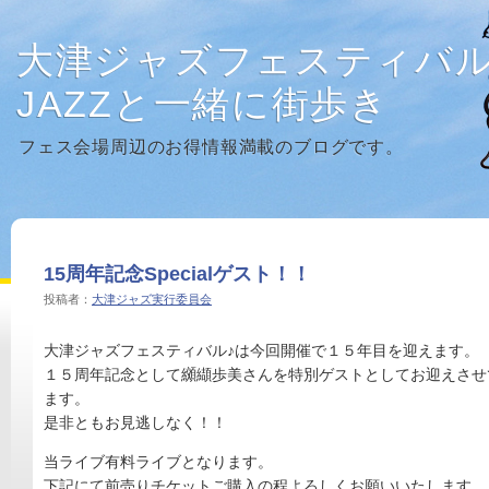
大津ジャズフェスティバ
JAZZと一緒に街歩き
フェス会場周辺のお得情報満載のブログです。
15周年記念Specialゲスト！！
投稿者：
大津ジャズ実行委員会
大津ジャズフェスティバル♪は今回開催で１５年目を迎えます。
１５周年記念として纐纈歩美さんを特別ゲストとしてお迎えさせ
ます。
是非ともお見逃しなく！！
当ライブ有料ライブとなります。
下記にて前売りチケットご購入の程よろしくお願いいたします。