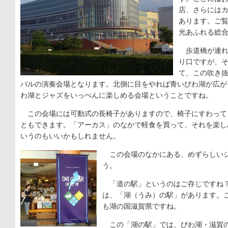
店、さらには
あります。ご
光あふれる総
歩道橋が連れ
り口ですが、
て、この吹き
バルの演奏会場となります。北側に目をやれば青いびわ湖が広が
わ湖とジャズをいっぺんに楽しめる会場ということですね。
この会場には可動式の長椅子がありますので、椅子にすわって
ともできます。「アーカス」のなかで軽食を買って、それを楽し
いうのもいいかもしれません。
この会場のなかにある、めずらしいシ
う。
「道の駅」というのはご存じですね？
は、「湖（うみ）の駅」があります。
も湖の国滋賀県ですね。
この「湖の駅」では、びわ湖・滋賀の