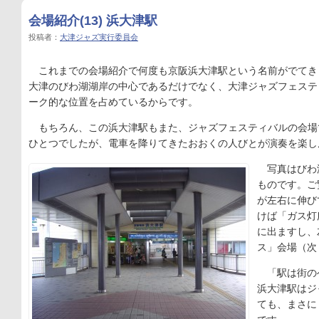
会場紹介(13) 浜大津駅
投稿者：
大津ジャズ実行委員会
これまでの会場紹介で何度も京阪浜大津駅という名前がでてき
大津のびわ湖湖岸の中心であるだけでなく、大津ジャズフェステ
ーク的な位置を占めているからです。
もちろん、この浜大津駅もまた、ジャズフェスティバルの会場
ひとつでしたが、電車を降りてきたおおくの人びとが演奏を楽し
写真はびわ
ものです。ご
が左右に伸び
けば「ガス灯
に出ますし、
ス」会場（次
「駅は街の
浜大津駅はジ
ても、まさに