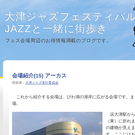
大津ジャズフェスティバ
JAZZと一緒に街歩き
フェス会場周辺のお得情報満載のブログです。
会場紹介(15) アーカス
投稿者：
大津ジャズ実行委員会
これから紹介する会場は、びわ湖の湖岸に広がる会場です。ま
場。
浜大津駅から
（東）に折れ
の建物が見え
す。ここには