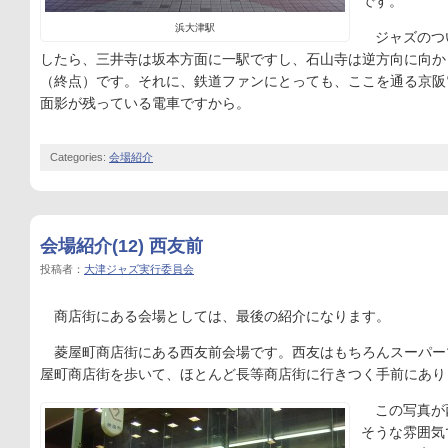
です。
浜大津駅
ジャズのつ
したら、三井寺は坂本方面に一駅ですし、石山寺は逆方向に向か
（終点）です。それに、鉄道ファンにとっても、ここを通る京阪
面影が残っている電車ですから。
Categories:
会場紹介
会場紹介(12) 西友前
投稿者：
大津ジャズ実行委員会
商店街にある会場としては、最後の紹介になります。
菱屋町商店街にある西友前会場です。西友はもちろんスーパー
屋町商店街を歩いて、ほとんど長等商店街に行きつく手前にあり
この写真が
そうな雰囲気