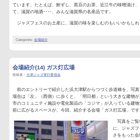
ています。たとえば、鮒ずし、黒豆のお茶、近江牛の味噌漬け、
て、滋賀の地酒････、みんな滋賀県の名産品です。
ジャズフェスのお土産に、滋賀の味を楽しむのもいいかもしれ
Categories:
会場紹介
会場紹介(14) ガス灯広場
投稿者：
大津ジャズ実行委員会
前のエントリーで紹介した浜大津駅からつづく歩道橋を、写真
場合は「左」（西側）に歩くと、「明日都」という大きな建物が
市のコミュニティ施設や電化製品の「コジマ」が入っている建物
前に広がるスペースが、今回、紹介する会場「ガス灯広場」です
写真をご覧
に、ジャズフ
さをもった会