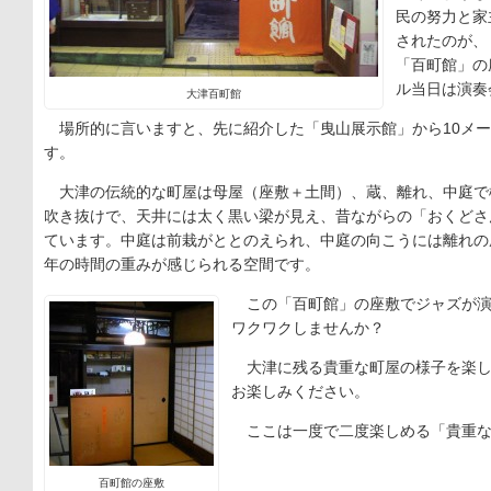
民の努力と家
されたのが、
「百町館」の
ル当日は演奏
大津百町館
場所的に言いますと、先に紹介した「曳山展示館」から10メー
す。
大津の伝統的な町屋は母屋（座敷＋土間）、蔵、離れ、中庭で
吹き抜けで、天井には太く黒い梁が見え、昔ながらの「おくどさ
ています。中庭は前栽がととのえられ、中庭の向こうには離れの
年の時間の重みが感じられる空間です。
この「百町館」の座敷でジャズが演
ワクワクしませんか？
大津に残る貴重な町屋の様子を楽し
お楽しみください。
ここは一度で二度楽しめる「貴重な
百町館の座敷